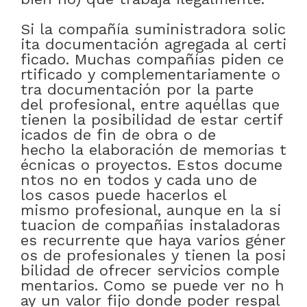
Si
la
compañía
suministradora
solic
ita
documentación
agregada
al
certi
ficado
.
Muchas
compañías
piden
ce
rtificado
y
complementariamente
o
tra
documentación
por
la
parte
del
profesional
,
entre
aquéllas
que
tienen
la
posibilidad
de
estar
certif
icados
de
fin
de
obra
o
de
hecho
la
elaboración
de
memorias
t
écnicas
o
proyectos
.
Estos
docume
ntos
no
en
todos y cada uno de
los
casos
puede
hacerlos
el
mismo
profesional
,
aunque
en
la
si
tuacion
de
compañias
instaladoras
es
recurrente
que
haya
varios
géner
os
de
profesionales
y
tienen
la
posi
bilidad
de
ofrecer
servicios
comple
mentarios
.
Como
se
puede
ver
no
h
ay
un
valor
fijo
donde
poder
respal