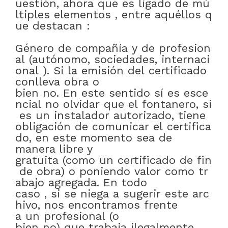
uestión
,
ahora
que
es
ligado
de
mú
ltiples
elementos
,
entre
aquéllos
q
ue
destacan
:
Género
de
compañía
y
de
profesion
al
(autónomo
,
sociedades
,
internaci
onal
)
.
Si
la
emisión
del
certificado
conlleva
obra
o
bien
no
.
En
este
sentido
sí
es
esce
ncial
no
olvidar
que
el
fontanero
,
si
es
un
instalador
autorizado
,
tiene
obligación
de
comunicar
el
certifica
do
,
en este momento
sea
de
manera libre y
gratuita
(como
un
certificado
de
fin
de
obra)
o
poniendo
valor
como
tr
abajo
agregada
.
En todo
caso
,
si
se
niega
a
sugerir
este
arc
hivo
,
nos encontramos
frente
a
un
profesional
(
o
bien
no)
que
trabaja
ilegalmente
.