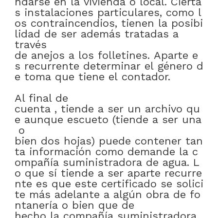
ndarse
en
la
vivienda
o
local
.
Cierta
s
instalaciones
particulares
,
como
l
os
contraincendios
,
tienen
la
posibi
lidad
de
ser
además
tratadas
a
través
de
anejos
a
los
folletines
.
Aparte
e
s
recurrente
determinar
el
género
d
e
toma
que
tiene
el
contador
.
Al final de
cuenta
,
tiende
a
ser
un
archivo
qu
e
aunque
escueto
(tiende
a
ser
una
o
bien
dos
hojas)
puede
contener
tan
ta
información
como
demande
la
c
ompañía
suministradora
de
agua
.
L
o
que
sí
tiende
a
ser
aparte
recurre
nte
es
que
este
certificado
se
solici
te
más
adelante
a
algún
obra
de
fo
ntanería
o bien
que
de
hecho
la
compañía
suministradora