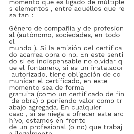
momento
que
es
ligado
de
múltiple
s
elementos
,
entre
aquéllos
que
re
saltan
:
Género
de
compañía
y
de
profesion
al
(autónomo
,
sociedades
,
en todo
el
mundo
)
.
Si
la
emisión
del
certifica
do
acarrea
obra
o
no
.
En
este
senti
do
sí
es
indispensable
no
olvidar
q
ue
el
fontanero
,
si
es
un
instalador
autorizado
,
tiene
obligación
de
co
municar
el
certificado
,
en este
momento
sea
de forma
gratuita
(como
un
certificado
de
fin
de
obra)
o
poniendo
valor
como
tr
abajo
agregada
.
En cualquier
caso
,
si
se
niega
a
ofrecer
este
arc
hivo
,
estamos
en frente
de
un
profesional
(
o
no)
que
trabaj
a
ilegalmente
.