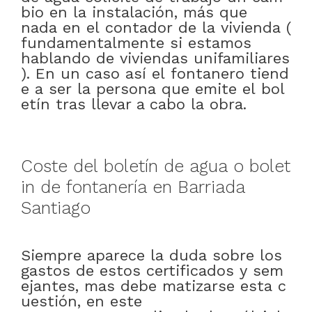
bio
en
la
instalación
,
más que
nada
en
el
contador
de
la
vivienda
(
fundamentalmente
si
estamos
hablando
de
viviendas
unifamiliares
)
.
En
un
caso
así
el
fontanero
tiend
e
a
ser
la
persona
que
emite
el
bol
etín
tras
llevar a cabo
la
obra
.
Coste
del
boletín
de
agua
o
bolet
in
de
fontanería
en
Barriada
Santiago
Siempre
aparece
la
duda
sobre
los
gastos
de
estos
certificados
y
sem
ejantes
,
mas
debe
matizarse
esta
c
uestión
,
en este