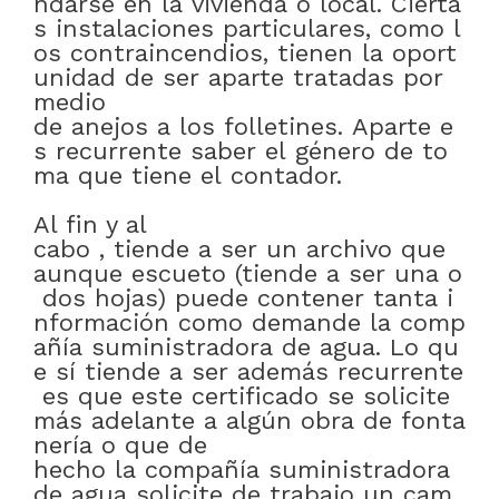
ndarse
en
la
vivienda
o
local
.
Cierta
s
instalaciones
particulares
,
como
l
os
contraincendios
,
tienen
la
oport
unidad
de
ser
aparte
tratadas
por
medio
de
anejos
a
los
folletines
.
Aparte
e
s
recurrente
saber
el
género
de
to
ma
que
tiene
el
contador
.
Al fin y al
cabo
,
tiende
a
ser
un
archivo
que
aunque
escueto
(tiende
a
ser
una
o
dos
hojas)
puede
contener
tanta
i
nformación
como
demande
la
comp
añía
suministradora
de
agua
.
Lo
qu
e
sí
tiende
a
ser
además
recurrente
es
que
este
certificado
se
solicite
más
adelante
a
algún
obra
de
fonta
nería
o
que
de
hecho
la
compañía
suministradora
de
agua
solicite
de
trabajo
un
cam