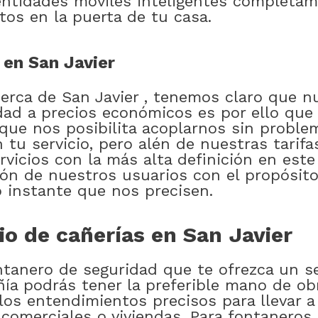
entidades móviles inteligentes completam
tos en la puerta de tu casa.
en San Javier
cerca de San Javier , tenemos claro que 
idad a precios económicos es por ello qu
 que nos posibilita acoplarnos sin probl
n tu servicio, pero alén de nuestras tarif
vicios con la más alta definición en es
ión de nuestros usuarios con el propósit
o instante que nos precisen.
o de cañerías en San Javier
ntanero de seguridad que te ofrezca un se
ía podrás tener la preferible mano de ob
 los entendimientos precisos para llevar 
comerciales o viviendas. Para fontaneros S