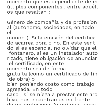
momento
que
es
dependiente
de
m
últiples
componentes
,
entre
aquéll
os
que
resaltan
:
Género
de
compañía
y
de
profesion
al
(autónomo
,
sociedades
,
en todo
el
mundo
)
.
Si
la
emisión
del
certifica
do
acarrea
obra
o
no
.
En
este
senti
do
sí
es
escencial
no
olvidar
que
el
fontanero
,
si
es
un
instalador
auto
rizado
,
tiene
obligación
de
anunciar
el
certificado
,
en este
momento
sea
de forma
gratuita
(como
un
certificado
de
fin
de
obra)
o
bien
poniendo
costo
como
trabajo
agregada
.
En todo
caso
,
si
se
niega
a
prestar
este
arc
hivo
,
nos encontramos
en frente
de
un
profesional
(
o
no)
que
trabaj