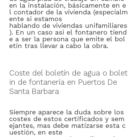
en
la
instalación
,
básicamente
en
e
l
contador
de
la
vivienda
(
especialm
ente
si
estamos
hablando
de
viviendas
unifamiliares
)
.
En
un
caso
así
el
fontanero
tiend
e
a
ser
la
persona
que
emite
el
bol
etín
tras
llevar a cabo
la
obra
.
Coste
del
boletín
de
agua
o
bolet
in
de
fontanería
en
Puertos De
Santa Barbara
Siempre
aparece
la
duda
sobre
los
costes
de
estos
certificados
y
sem
ejantes
,
mas
debe
matizarse
esta
c
uestión
,
en este