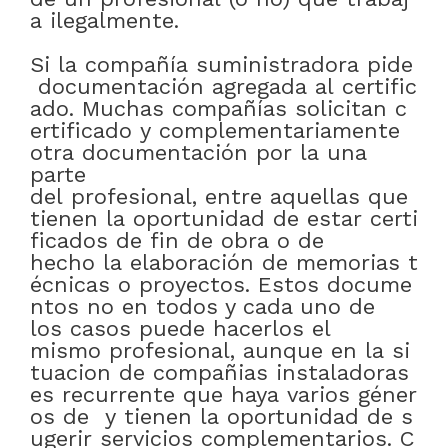
a
ilegalmente
.
Si
la
compañía
suministradora
pide
documentación
agregada
al
certific
ado
.
Muchas
compañías
solicitan
c
ertificado
y
complementariamente
otra
documentación
por
la
una
parte
del
profesional
,
entre
aquellas
que
tienen
la
oportunidad
de
estar
certi
ficados
de
fin
de
obra
o
de
hecho
la
elaboración
de
memorias
t
écnicas
o
proyectos
.
Estos
docume
ntos
no
en
todos y cada uno de
los
casos
puede
hacerlos
el
mismo
profesional
,
aunque
en
la
si
tuacion
de
compañias
instaladoras
es
recurrente
que
haya
varios
géner
os
de
y
tienen
la
oportunidad
de
s
ugerir
servicios
complementarios
.
C