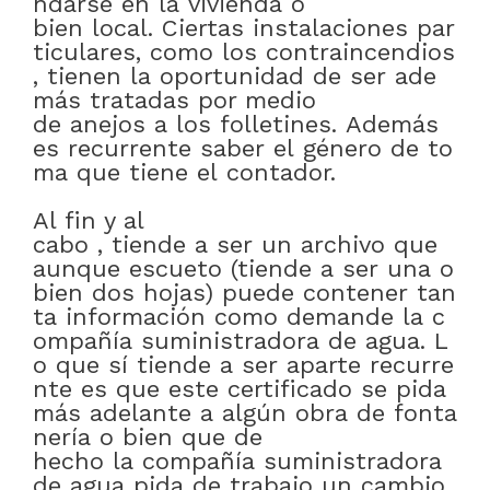
ndarse
en
la
vivienda
o
bien
local
.
Ciertas
instalaciones
par
ticulares
,
como
los
contraincendios
,
tienen
la
oportunidad
de
ser
ade
más
tratadas
por medio
de
anejos
a
los
folletines
.
Además
es
recurrente
saber
el
género
de
to
ma
que
tiene
el
contador
.
Al fin y al
cabo
,
tiende
a
ser
un
archivo
que
aunque
escueto
(tiende
a
ser
una
o
bien
dos
hojas)
puede
contener
tan
ta
información
como
demande
la
c
ompañía
suministradora
de
agua
.
L
o
que
sí
tiende
a
ser
aparte
recurre
nte
es
que
este
certificado
se
pida
más
adelante
a
algún
obra
de
fonta
nería
o bien
que
de
hecho
la
compañía
suministradora
de
agua
pida
de
trabajo
un
cambio