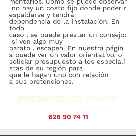
mentarios
.
Como
se
puede
observar
no
hay
un
costo
fijo
donde
poder
r
espaldarse
y
tendrá
dependencia
de
la
instalación
.
En
todo
caso
,
se
puede
prestar
un
consejo:
si
ven
algo
muy
barato
,
escapen
.
En
nuestra
págin
a
puede
ver
un
valor
orientativo
,
o
soliciar
presupuesto
a
los
especiali
stas
de
su
región
para
que
le
hagan
uno
con relación
a
sus
pretenciones
.
¡PRESUPUESTO GRATIS!
626 90 74 11