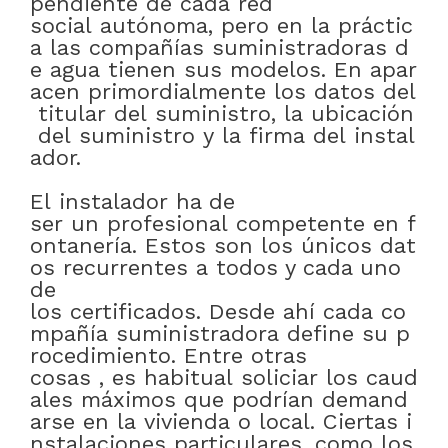
pendiente
de
cada
red
social
autónoma
,
pero
en
la
práctic
a
las
compañías
suministradoras
d
e
agua
tienen
sus
modelos
.
En
apar
acen
primordialmente
los
datos
del
titular
del
suministro
,
la
ubicación
del
suministro
y
la
firma
del
instal
ador
.
El
instalador
ha de
ser
un
profesional
competente
en
f
ontanería
.
Estos
son
los
únicos
dat
os
recurrentes
a
todos y cada uno
de
los
certificados
.
Desde
ahí
cada
co
mpañía
suministradora
define
su
p
rocedimiento
.
Entre otras
cosas
,
es
habitual
soliciar
los
caud
ales
máximos
que
podrían
demand
arse
en
la
vivienda
o
local
.
Ciertas
i
nstalaciones
particulares
,
como
los