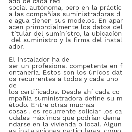
ado
de
cada
red
social
autónoma
,
pero
en
la
práctic
a
las
compañías
suministradoras
d
e
agua
tienen
sus
modelos
.
En
apar
acen
primordialmente
los
datos
del
titular
del
suministro
,
la
ubicación
del
suministro
y
la
firma
del
instal
ador
.
El
instalador
ha de
ser
un
profesional
competente
en
f
ontanería
.
Estos
son
los
únicos
dat
os
recurrentes
a
todos y cada uno
de
los
certificados
.
Desde
ahí
cada
co
mpañía
suministradora
define
su
m
étodo
.
Entre otras muchas
cosas
,
es
recurrente
soliciar
los
ca
udales
máximos
que
podrían
dema
ndarse
en
la
vivienda
o
local
.
Algun
as
instalaciones
particulares
,
como