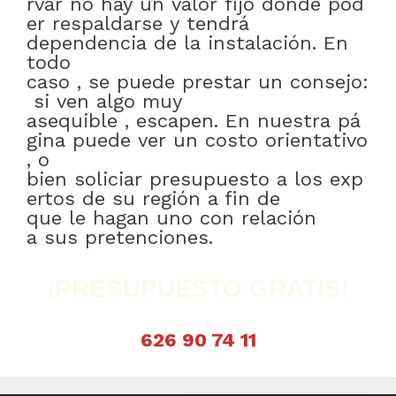
rvar
no
hay
un
valor
fijo
donde
pod
er
respaldarse
y
tendrá
dependencia
de
la
instalación
.
En
todo
caso
,
se
puede
prestar
un
consejo:
si
ven
algo
muy
asequible
,
escapen
.
En
nuestra
pá
gina
puede
ver
un
costo
orientativo
,
o
bien
soliciar
presupuesto
a
los
exp
ertos
de
su
región
a fin de
que
le
hagan
uno
con relación
a
sus
pretenciones
.
¡PRESUPUESTO GRATIS!
626 90 74 11