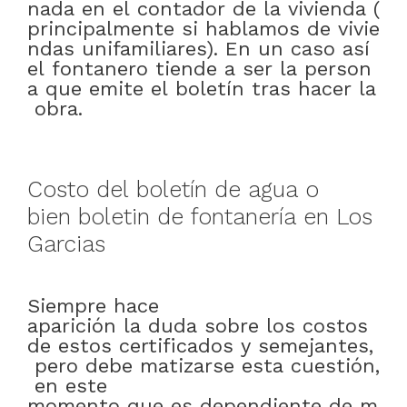
nada
en
el
contador
de
la
vivienda
(
principalmente
si
hablamos
de
vivie
ndas
unifamiliares)
.
En
un
caso
así
el
fontanero
tiende
a
ser
la
person
a
que
emite
el
boletín
tras
hacer
la
obra
.
Costo
del
boletín
de
agua
o
bien
boletin
de
fontanería
en
Los
Garcias
Siempre
hace
aparición
la
duda
sobre
los
costos
de
estos
certificados
y
semejantes
,
pero
debe
matizarse
esta
cuestión
,
en este
momento
que
es
dependiente
de
m