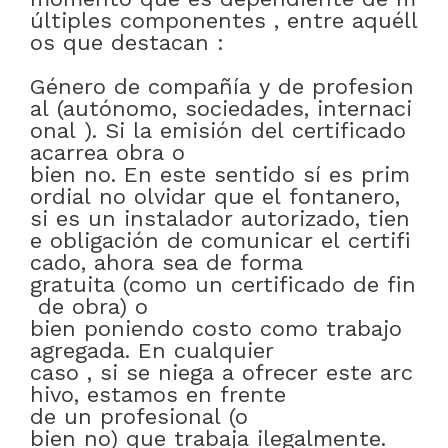
últiples
componentes
,
entre
aquéll
os
que
destacan
:
Género
de
compañía
y
de
profesion
al
(autónomo
,
sociedades
,
internaci
onal
)
.
Si
la
emisión
del
certificado
acarrea
obra
o
bien
no
.
En
este
sentido
sí
es
prim
ordial
no
olvidar
que
el
fontanero
,
si
es
un
instalador
autorizado
,
tien
e
obligación
de
comunicar
el
certifi
cado
,
ahora
sea
de forma
gratuita
(como
un
certificado
de
fin
de
obra)
o
bien
poniendo
costo
como
trabajo
agregada
.
En cualquier
caso
,
si
se
niega
a
ofrecer
este
arc
hivo
,
estamos
en frente
de
un
profesional
(
o
bien
no)
que
trabaja
ilegalmente
.