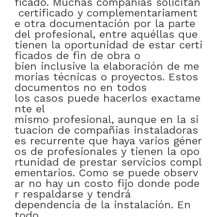
ficado
.
Muchas
compañías
solicitan
certificado
y
complementariament
e
otra
documentación
por
la
parte
del
profesional
,
entre
aquéllas
que
tienen
la
oportunidad
de
estar
certi
ficados
de
fin
de
obra
o
bien
inclusive
la
elaboración
de
me
morias
técnicas
o
proyectos
.
Estos
documentos
no
en
todos
los
casos
puede
hacerlos
exactame
nte el
mismo
profesional
,
aunque
en
la
si
tuacion
de
compañias
instaladoras
es
recurrente
que
haya
varios
géner
os
de
profesionales
y
tienen
la
opo
rtunidad
de
prestar
servicios
compl
ementarios
.
Como
se
puede
observ
ar
no
hay
un
costo
fijo
donde
pode
r
respaldarse
y
tendrá
dependencia
de
la
instalación
.
En
todo