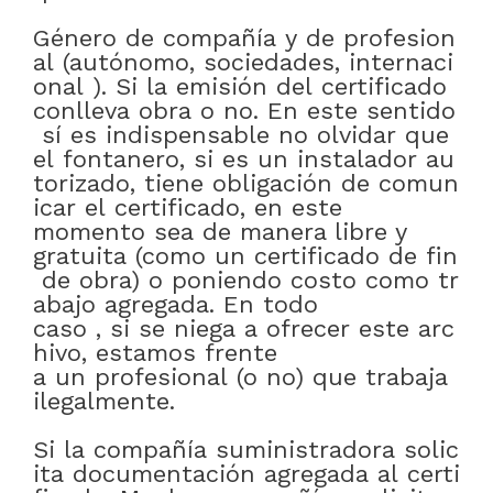
Género
de
compañía
y
de
profesion
al
(autónomo
,
sociedades
,
internaci
onal
)
.
Si
la
emisión
del
certificado
conlleva
obra
o
no
.
En
este
sentido
sí
es
indispensable
no
olvidar
que
el
fontanero
,
si
es
un
instalador
au
torizado
,
tiene
obligación
de
comun
icar
el
certificado
,
en este
momento
sea
de manera libre y
gratuita
(como
un
certificado
de
fin
de
obra)
o
poniendo
costo
como
tr
abajo
agregada
.
En todo
caso
,
si
se
niega
a
ofrecer
este
arc
hivo
,
estamos
frente
a
un
profesional
(
o
no)
que
trabaja
ilegalmente
.
Si
la
compañía
suministradora
solic
ita
documentación
agregada
al
certi