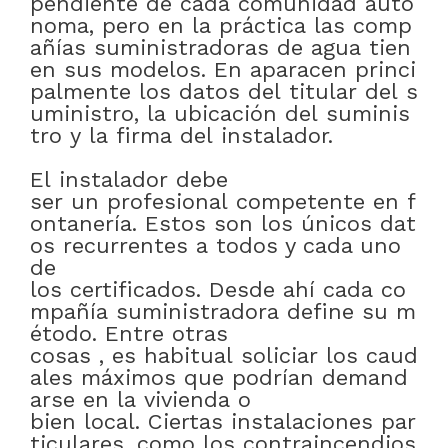
pendiente
de
cada
comunidad
autó
noma
,
pero
en
la
práctica
las
comp
añías
suministradoras
de
agua
tien
en
sus
modelos
.
En
aparacen
princi
palmente
los
datos
del
titular
del
s
uministro
,
la
ubicación
del
suminis
tro
y
la
firma
del
instalador
.
El
instalador
debe
ser
un
profesional
competente
en
f
ontanería
.
Estos
son
los
únicos
dat
os
recurrentes
a
todos y cada uno
de
los
certificados
.
Desde
ahí
cada
co
mpañía
suministradora
define
su
m
étodo
.
Entre otras
cosas
,
es
habitual
soliciar
los
caud
ales
máximos
que
podrían
demand
arse
en
la
vivienda
o
bien
local
.
Ciertas
instalaciones
par
ticulares
,
como
los
contraincendios