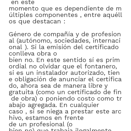
en este
momento
que
es
dependiente
de
m
últiples
componentes
,
entre
aquéll
os
que
destacan
:
Género
de
compañía
y
de
profesion
al
(autónomo
,
sociedades
,
internaci
onal
)
.
Si
la
emisión
del
certificado
conlleva
obra
o
bien
no
.
En
este
sentido
sí
es
prim
ordial
no
olvidar
que
el
fontanero
,
si
es
un
instalador
autorizado
,
tien
e
obligación
de
anunciar
el
certifica
do
,
ahora
sea
de manera libre y
gratuita
(como
un
certificado
de
fin
de
obra)
o
poniendo
costo
como
tr
abajo
agregada
.
En cualquier
caso
,
si
se
niega
a
prestar
este
arc
hivo
,
estamos
en frente
de
un
profesional
(
o
bien
no)
que
trabaja
ilegalmente
.