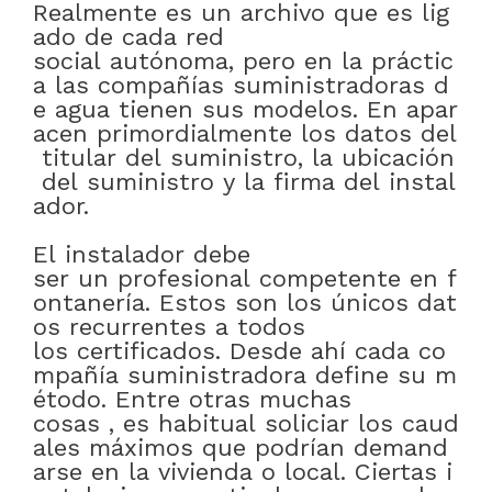
Realmente
es
un
archivo
que
es
lig
ado
de
cada
red
social
autónoma
,
pero
en
la
práctic
a
las
compañías
suministradoras
d
e
agua
tienen
sus
modelos
.
En
apar
acen
primordialmente
los
datos
del
titular
del
suministro
,
la
ubicación
del
suministro
y
la
firma
del
instal
ador
.
El
instalador
debe
ser
un
profesional
competente
en
f
ontanería
.
Estos
son
los
únicos
dat
os
recurrentes
a
todos
los
certificados
.
Desde
ahí
cada
co
mpañía
suministradora
define
su
m
étodo
.
Entre otras muchas
cosas
,
es
habitual
soliciar
los
caud
ales
máximos
que
podrían
demand
arse
en
la
vivienda
o
local
.
Ciertas
i