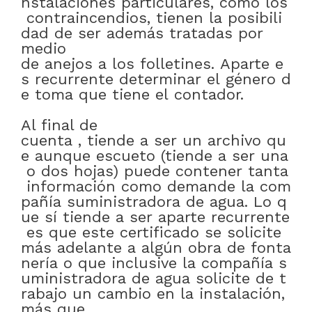
nstalaciones
particulares
,
como
los
contraincendios
,
tienen
la
posibili
dad
de
ser
además
tratadas
por
medio
de
anejos
a
los
folletines
.
Aparte
e
s
recurrente
determinar
el
género
d
e
toma
que
tiene
el
contador
.
Al final de
cuenta
,
tiende
a
ser
un
archivo
qu
e
aunque
escueto
(tiende
a
ser
una
o
dos
hojas)
puede
contener
tanta
información
como
demande
la
com
pañía
suministradora
de
agua
.
Lo
q
ue
sí
tiende
a
ser
aparte
recurrente
es
que
este
certificado
se
solicite
más
adelante
a
algún
obra
de
fonta
nería
o
que
inclusive
la
compañía
s
uministradora
de
agua
solicite
de
t
rabajo
un
cambio
en
la
instalación
,
más que