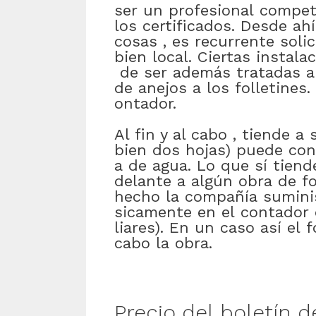
ser
un
profesional
compet
los
certificados
.
Desde
ahí
cosas
,
es
recurrente
solic
bien
local
.
Ciertas
instala
de
ser
además
tratadas
a
de
anejos
a
los
folletines
.
ontador
.
Al fin y al cabo
,
tiende
a
bien
dos
hojas)
puede
con
a
de
agua
.
Lo
que
sí
tiend
delante
a
algún
obra
de
f
hecho
la
compañía
sumini
sicamente
en
el
contador
liares)
.
En
un
caso
así
el
f
cabo
la
obra
.
Precio
del
boletín
d