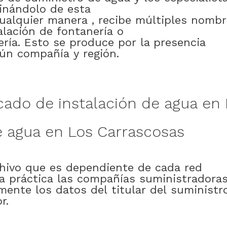
inándolo
de esta
ualquier
manera
,
recibe
múltiples
nombr
alación
de
fontanería
o
ería
.
Esto
se
produce
por
la presencia
gún
compañía
y
región
.
icado
de
instalación
de
agua
en
e
agua
en
Los Carrascosas
hivo
que
es
dependiente
de
cada
red
la
práctica
las
compañías
suministradora
lmente
los
datos
del
titular
del
suministr
or
.