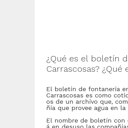
¿Qué
es
el
boletín
d
Carrascosas
?
¿Qué
El
boletín
de
fontanería
e
Carrascosas
es
como
coti
os
de
un
archivo
que
,
com
ñía
que
provee
agua
en
la
El
nombre
de
boletín
con
á
en
desuso
las
compañía