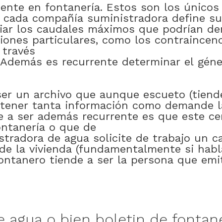
ente
en
fontanería
.
Estos
son
los
únicos
cada
compañía
suministradora
define
su
iar
los
caudales
máximos
que
podrían
de
ciones
particulares
,
como
los
contraincen
 través
Además
es
recurrente
determinar
el
géne
ser
un
archivo
que
aunque
escueto
(tiend
tener
tanta
información
como
demande
e
a
ser
además
recurrente
es
que
este
ce
ontanería
o
que
de
stradora
de
agua
solicite
de
trabajo
un
c
de
la
vivienda
(
fundamentalmente
si
hab
ontanero
tiende
a
ser
la
persona
que
emi
e
agua
o bien
boletin
de
fontan