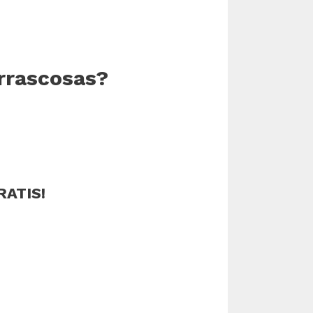
arrascosas?
RATIS!