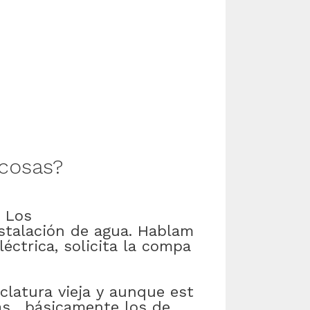
cosas
?
Los
stalación
de
agua
.
Hablam
léctrica
,
solicita
la
compa
clatura
vieja
y
aunque
est
as
,
básicamente
los
de