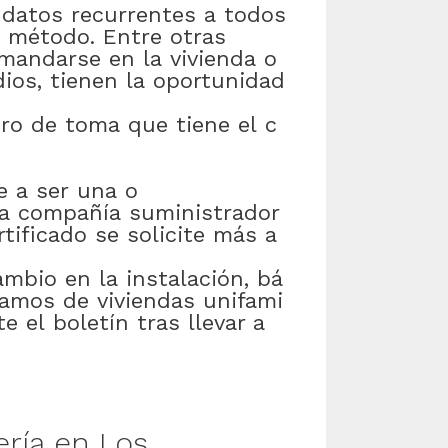
datos
recurrentes
a
todos
método
.
Entre otras
mandarse
en
la
vivienda
o
dios
,
tienen
la
oportunidad
ro
de
toma
que
tiene
el
c
e
a
ser
una
o
la
compañía
suministrador
rtificado
se
solicite
más
a
ambio
en
la
instalación
,
bá
lamos
de
viviendas
unifami
te
el
boletín
tras
llevar a
ería
en
Los