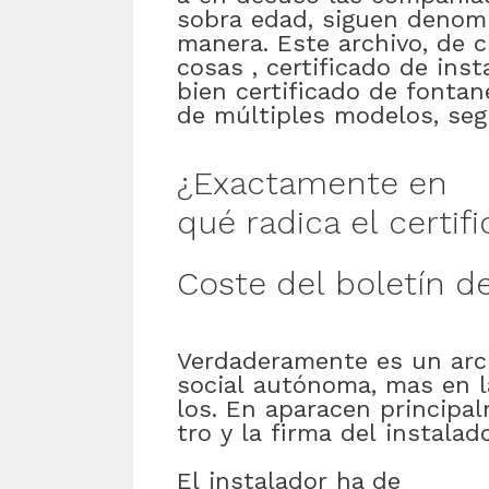
sobra
edad
,
siguen
denom
manera
.
Este
archivo
,
de
c
cosas
,
certificado
de
inst
bien
certificado
de
fontan
de
múltiples
modelos
,
se
¿
Exactamente
en
qué
radica
el
certif
Coste
del
boletín
d
Verdaderamente
es
un
arc
social
autónoma
,
mas
en
los
.
En
aparacen
principa
tro
y
la
firma
del
instalad
El
instalador
ha de