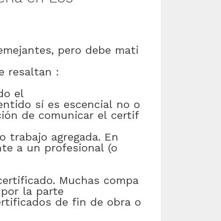
emejantes
,
pero
debe
mati
e
resaltan
:
do el
entido
sí
es
escencial
no
o
ción
de
comunicar
el
certif
o
trabajo
agregada
.
En
nte a
un
profesional
(
o
certificado
.
Muchas
compa
por
la
parte
rtificados
de
fin
de
obra
o