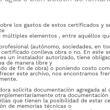
sobre
los
gastos
de
estos
certificados
y
s
te
e
múltiples
elementos
,
entre
aquéllos
qu
profesional
(autónomo
,
sociedades
,
en to
certificado
conlleva
obra
o
no
.
En
este
s
es
un
instalador
autorizado
,
tiene
obliga
ea
de manera libre y
ado
de
fin
de
obra)
o
poniendo
costo
com
frecer
este
archivo
,
nos encontramos
fre
lmente
.
dora
solicita
documentación
agregada
al
omplementariamente
otra
documentación
llas
que
tienen
la
posibilidad
de
estar
ce
ión
de
memorias
técnicas
o