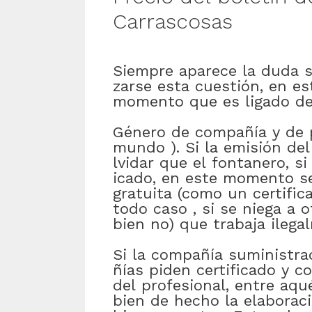
Carrascosas
Siempre
aparece
la
duda
zarse
esta
cuestión
,
en es
momento
que
es
ligado
d
Género
de
compañía
y
de
mundo
)
.
Si
la
emisión
del
lvidar
que
el
fontanero
,
si
icado
,
en este momento
s
gratuita
(como
un
certific
todo caso
,
si
se
niega
a
o
bien
no)
que
trabaja
ilega
Si
la
compañía
suministra
ñías
piden
certificado
y
c
del
profesional
,
entre
aqué
bien
de hecho
la
elaborac