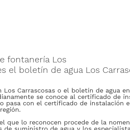
e
fontanería
Los
es
el
boletín
de
agua
Los Carras
n
Los Carrascosas
o
el
boletín
de
agua
en
dianamente
se
conoce
al
certificado
de
in
o
pasa
con
el
certificado
de
instalación
e
región
.
el
que
lo
reconocen
procede
de
la
nomen
s
de
suministro
de
agua
y
los
especialist