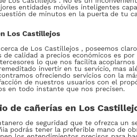
de Los Castillejos . No es un inconvenie
ores entidades móviles inteligentes cap
cuestión de minutos en la puerta de tu ca
n Los Castillejos
 cerca de Los Castillejos , poseemos clar
s de calidad a precios económicos es por
tercesores lo que nos facilita acoplarnos
meditado invertir en tu servicio, mas al
ontramos ofreciendo servicios con la más
sfacción de nuestros usuarios con el prop
ios en todo instante que nos precisen.
o de cañerías en Los Castillej
ntanero de seguridad que te ofrezca un se
ía podrás tener la preferible mano de obr
ienen los entendimientos precisos para h