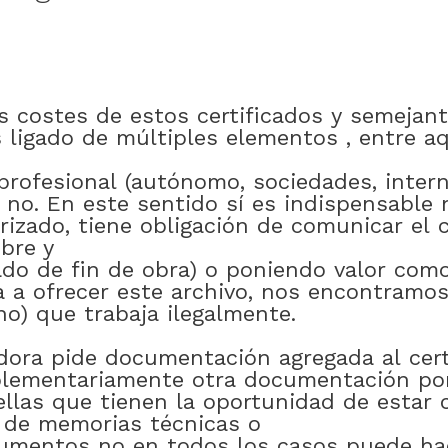
s
costes
de
estos
certificados
y
semejant
s
ligado
de
múltiples
elementos
,
entre
aq
profesional
(autónomo
,
sociedades
,
inter
no
.
En
este
sentido
sí
es
indispensable
rizado
,
tiene
obligación
de
comunicar
el
bre y
ado
de
fin
de
obra)
o
poniendo
valor
com
a
a
ofrecer
este
archivo
,
nos encontramo
no)
que
trabaja
ilegalmente
.
dora
pide
documentación
agregada
al
cer
lementariamente
otra
documentación
po
llas
que
tienen
la
oportunidad
de
estar
de
memorias
técnicas
o
umentos
no
en
todos los
casos
puede
ha