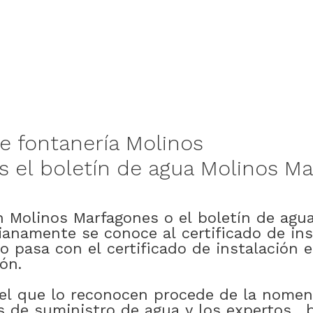
e
fontanería
Molinos
s
el
boletín
de
agua
Molinos Ma
n
Molinos Marfagones
o
el
boletín
de
agu
dianamente
se
conoce
al
certificado
de
in
o
pasa
con
el
certificado
de
instalación
e
ión
.
el
que
lo
reconocen
procede
de
la
nomen
s
de
suministro
de
agua
y
los
expertos
,