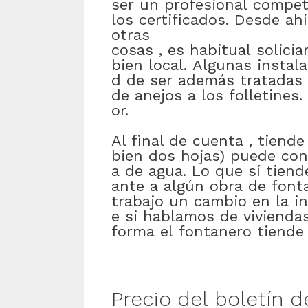
ser
un
profesional
compet
los
certificados
.
Desde
ahí
otras
cosas
,
es
habitual
solicia
bien
local
.
Algunas
instal
d
de
ser
además
tratadas
de
anejos
a
los
folletines
.
or
.
Al final de cuenta
,
tiende
bien
dos
hojas)
puede
con
a
de
agua
.
Lo
que
sí
tiend
ante
a
algún
obra
de
font
trabajo
un
cambio
en
la
i
e
si
hablamos
de
vivienda
forma
el
fontanero
tiende
Precio
del
boletín
d