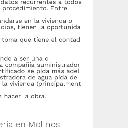
datos
recurrentes
a
todos
procedimiento
.
Entre
ndarse
en
la
vivienda
o
ndios
,
tienen
la
oportunida
toma
que
tiene
el
contad
ende
a
ser
una
o
la
compañía
suministrador
rtificado
se
pida
más
adel
stradora
de
agua
pida
de
la
vivienda
(
principalment
s
hacer
la
obra
.
ería
en
Molinos