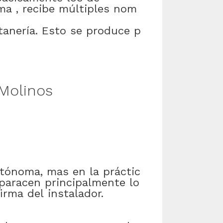
ma
,
recibe
múltiples
nom
tanería
.
Esto
se
produce
p
Molinos
tónoma
,
mas
en
la
práctic
paracen
principalmente
lo
firma
del
instalador
.