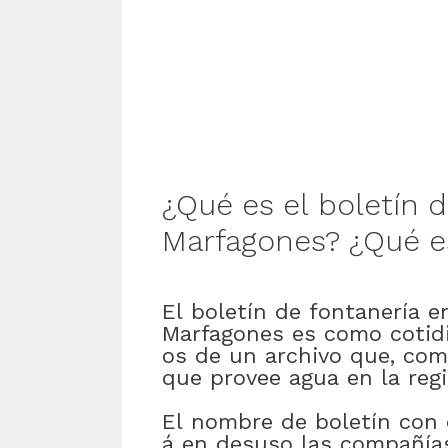
¿Qué
es
el
boletín
d
Marfagones
?
¿Qué
e
El
boletín
de
fontanería
e
Marfagones
es
como
coti
os
de
un
archivo
que
,
com
que
provee
agua
en
la
reg
El
nombre
de
boletín
con
á
en
desuso
las
compañía