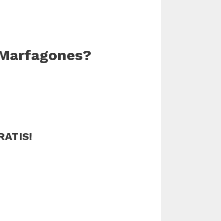
 Marfagones?
RATIS!