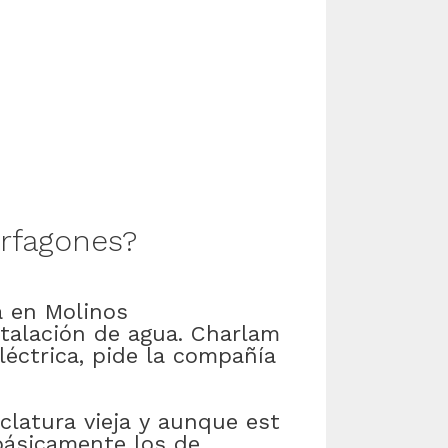
rfagones
?
a
en
Molinos
stalación
de
agua
.
Charlam
léctrica
,
pide
la
compañía
clatura
vieja
y
aunque
est
básicamente
los
de