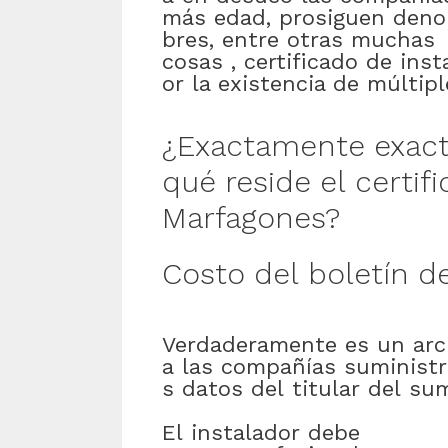
más
edad
,
prosiguen
deno
bres
,
entre otras muchas
cosas
,
certificado
de
inst
or
la existencia de
múltipl
¿
Exactamente
exac
qué
reside
el
certif
Marfagones
?
Costo
del
boletín
d
Verdaderamente
es
un
arc
a
las
compañías
suminist
s
datos
del
titular
del
sum
El
instalador
debe