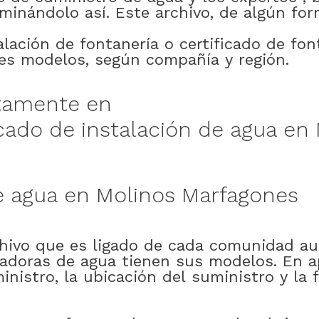
minándolo
así
.
Este
archivo
,
de
algún
for
alación
de
fontanería
o
certificado
de
fon
es
modelos
,
según
compañía
y
región
.
tamente en
icado
de
instalación
de
agua
en
e
agua
en
Molinos Marfagones
hivo
que
es
ligado
de
cada
comunidad
au
radoras
de
agua
tienen
sus
modelos
.
En
a
inistro
,
la
ubicación
del
suministro
y
la