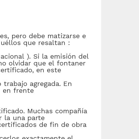
es
,
pero
debe
matizarse
e
uéllos
que
resaltan
:
nacional
)
.
Si
la
emisión
del
no
olvidar
que
el
fontaner
certificado
,
en este
o
trabajo
agregada
.
En
s
en frente
tificado
.
Muchas
compañía
r
la
una parte
certificados
de
fin
de
obra
cerlos
exactamente el