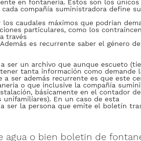
ente
en
fontanería
.
Estos
son
los
únicos
cada
compañía
suministradora
define
su
r
los
caudales
máximos
que
podrían
dema
aciones
particulares
,
como
los
contraince
a través
Además
es
recurrente
saber
el
género
de
a
ser
un
archivo
que
aunque
escueto
(ti
tener
tanta
información
como
demande
e
a
ser
además
recurrente
es
que
este
ce
anería
o
que
inclusive
la
compañía
sumini
nstalación
,
básicamente
en
el
contador
de
s
unifamiliares)
.
En
un
caso
de esta
a
ser
la
persona
que
emite
el
boletín
tra
e
agua
o bien
boletin
de
fontan