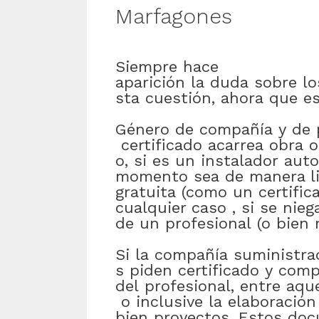
Marfagones
Siempre
hace
aparición
la
duda
sobre
lo
sta
cuestión
,
ahora
que
e
Género
de
compañía
y
de
certificado
acarrea
obra
o
o
,
si
es
un
instalador
auto
momento
sea
de manera li
gratuita
(como
un
certific
cualquier caso
,
si
se
nieg
de
un
profesional
(
o bien
Si
la
compañía
suministra
s
piden
certificado
y
comp
del
profesional
,
entre
aque
o
inclusive
la
elaboración
bien
proyectos
.
Estos
doc