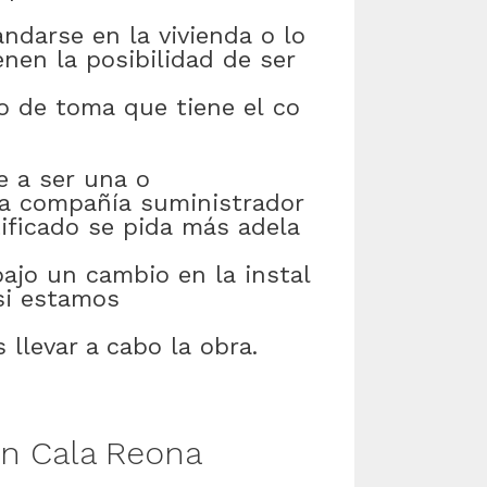
ndarse
en
la
vivienda
o
lo
enen
la
posibilidad
de
ser
o
de
toma
que
tiene
el
co
e
a
ser
una
o
la
compañía
suministrador
tificado
se
pida
más
adela
bajo
un
cambio
en
la
instal
si
estamos
s
llevar a cabo
la
obra
.
en
Cala Reona