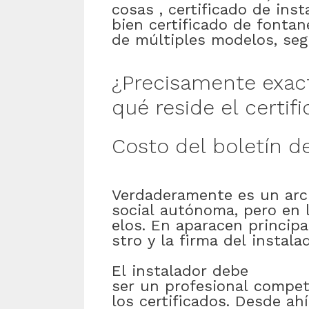
cosas
,
certificado
de
inst
bien
certificado
de
fontan
de
múltiples
modelos
,
se
¿
Precisamente
exac
qué
reside
el
certif
Costo
del
boletín
d
Verdaderamente
es
un
arc
social
autónoma
,
pero
en
elos
.
En
aparacen
princip
stro
y
la
firma
del
instala
El
instalador
debe
ser
un
profesional
compet
los
certificados
.
Desde
ahí