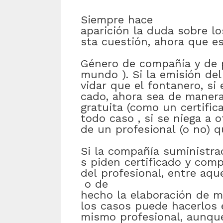
Siempre
hace
aparición
la
duda
sobre
lo
sta
cuestión
,
ahora
que
e
Género
de
compañía
y
de
mundo
)
.
Si
la
emisión
del
vidar
que
el
fontanero
,
si
cado
,
ahora
sea
de manera 
gratuita
(como
un
certific
todo caso
,
si
se
niega
a
o
de
un
profesional
(
o
no)
q
Si
la
compañía
suministra
s
piden
certificado
y
comp
del
profesional
,
entre
aque
o
de
hecho
la
elaboración
de
m
los
casos
puede
hacerlos
mismo
profesional
,
aunqu