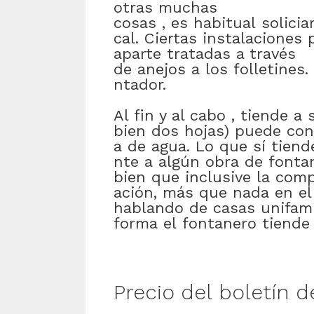
otras muchas
cosas
,
es
habitual
solicia
cal
.
Ciertas
instalaciones
aparte
tratadas
a través
de
anejos
a
los
folletines
.
ntador
.
Al fin y al cabo
,
tiende
a
bien
dos
hojas)
puede
con
a
de
agua
.
Lo
que
sí
tiend
nte
a
algún
obra
de
fonta
bien
que
inclusive
la
comp
ación
,
más que nada
en
el
hablando
de
casas
unifami
forma
el
fontanero
tiende
Precio
del
boletín
d