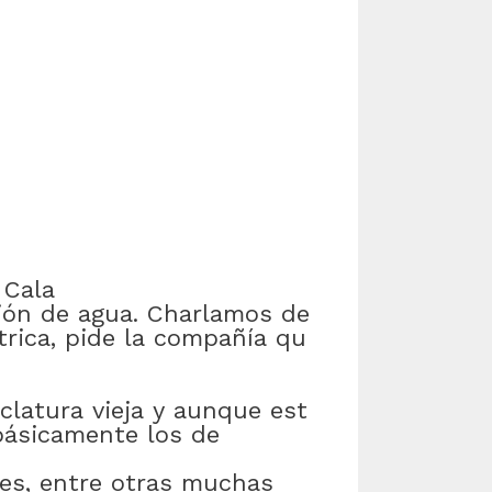
Cala
ión
de
agua
.
Charlamos
de
trica
,
pide
la
compañía
qu
clatura
vieja
y
aunque
est
básicamente
los
de
es
,
entre otras muchas