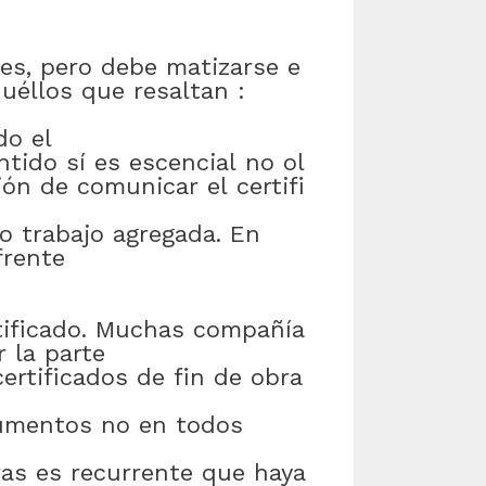
es
,
pero
debe
matizarse
e
uéllos
que
resaltan
:
do el
ntido
sí
es
escencial
no
ol
ión
de
comunicar
el
certifi
o
trabajo
agregada
.
En
frente
tificado
.
Muchas
compañía
r
la
parte
certificados
de
fin
de
obra
umentos
no
en
todos
ras
es
recurrente
que
haya