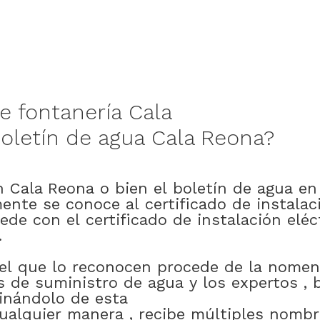
e
fontanería
Cala
oletín
de
agua
Cala Reona
?
n
Cala Reona
o bien
el
boletín
de
agua
en
mente
se
conoce
al
certificado
de
instalac
ede
con
el
certificado
de
instalación
eléc
.
el
que
lo
reconocen
procede
de
la
nomen
s
de
suministro
de
agua
y
los
expertos
,
inándolo
de esta
ualquier
manera
,
recibe
múltiples
nombr