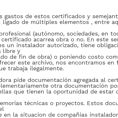
s
gastos
de
estos
certificados
y
semejant
s
ligado
de
múltiples
elementos
,
entre
aq
profesional
(autónomo
,
sociedades
,
en to
certificado
acarrea
obra
o
no
.
En
este
se
es
un
instalador
autorizado
,
tiene
obligac
libre y
ado
de
fin
de
obra)
o
poniendo
costo
com
frecer
este
archivo
,
nos encontramos
en 
ue
trabaja
ilegalmente
.
dora
pide
documentación
agregada
al
cer
lementariamente
otra
documentación
po
llas
que
tienen
la
oportunidad
de
estar
emorias
técnicas
o
proyectos
.
Estos
doc
el
e
en
la
situacion
de
compañias
instalado