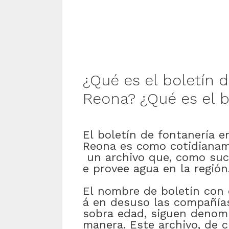
¿Qué
es
el
boletín
d
Reona
?
¿Qué
es
el
b
El
boletín
de
fontanería
e
Reona
es
como
cotidiana
un
archivo
que
,
como
suc
e
provee
agua
en
la
región
El
nombre
de
boletín
con
á
en
desuso
las
compañía
sobra
edad
,
siguen
denom
manera
.
Este
archivo
,
de
c