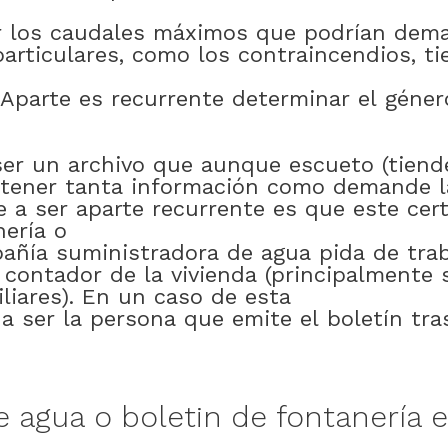
r
los
caudales
máximos
que
podrían
dema
particulares
,
como
los
contraincendios
,
ti
Aparte
es
recurrente
determinar
el
géner
ser
un
archivo
que
aunque
escueto
(tiend
tener
tanta
información
como
demande
e
a
ser
aparte
recurrente
es
que
este
cer
nería
o
añía
suministradora
de
agua
pida
de
tra
contador
de
la
vivienda
(
principalmente
liares)
.
En
un
caso
de esta
a
ser
la
persona
que
emite
el
boletín
tra
e
agua
o
boletin
de
fontanería