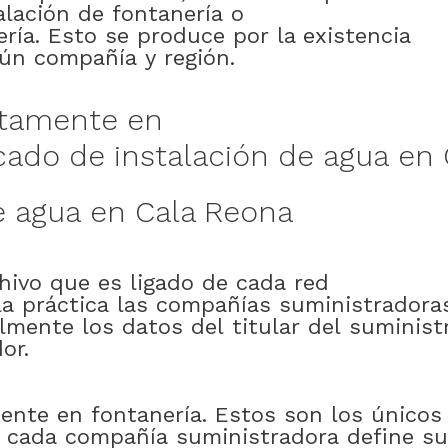
alación
de
fontanería
o
ería
.
Esto
se
produce
por
la existencia
gún
compañía
y
región
.
tamente en
icado
de
instalación
de
agua
en
e
agua
en
Cala Reona
hivo
que
es
ligado
de
cada
red
la
práctica
las
compañías
suministradora
almente
los
datos
del
titular
del
suminist
dor
.
ente
en
fontanería
.
Estos
son
los
únicos
cada
compañía
suministradora
define
su