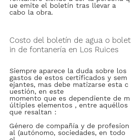
ue
emite
el
boletín
tras
llevar a
cabo
la
obra
.
Costo
del
boletín
de
agua
o
bolet
in
de
fontanería
en
Los Ruices
Siempre
aparece
la
duda
sobre
los
gastos
de
estos
certificados
y
sem
ejantes
,
mas
debe
matizarse
esta
c
uestión
,
en este
momento
que
es
dependiente
de
m
últiples
elementos
,
entre
aquéllos
que
resaltan
:
Género
de
compañía
y
de
profesion
al
(autónomo
,
sociedades
,
en todo
el