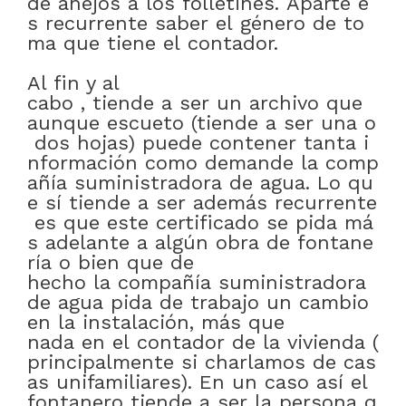
de
anejos
a
los
folletines
.
Aparte
e
s
recurrente
saber
el
género
de
to
ma
que
tiene
el
contador
.
Al fin y al
cabo
,
tiende
a
ser
un
archivo
que
aunque
escueto
(tiende
a
ser
una
o
dos
hojas)
puede
contener
tanta
i
nformación
como
demande
la
comp
añía
suministradora
de
agua
.
Lo
qu
e
sí
tiende
a
ser
además
recurrente
es
que
este
certificado
se
pida
má
s
adelante
a
algún
obra
de
fontane
ría
o bien
que
de
hecho
la
compañía
suministradora
de
agua
pida
de
trabajo
un
cambio
en
la
instalación
,
más que
nada
en
el
contador
de
la
vivienda
(
principalmente
si
charlamos
de
cas
as
unifamiliares)
.
En
un
caso
así
el
fontanero
tiende
a
ser
la
persona
q