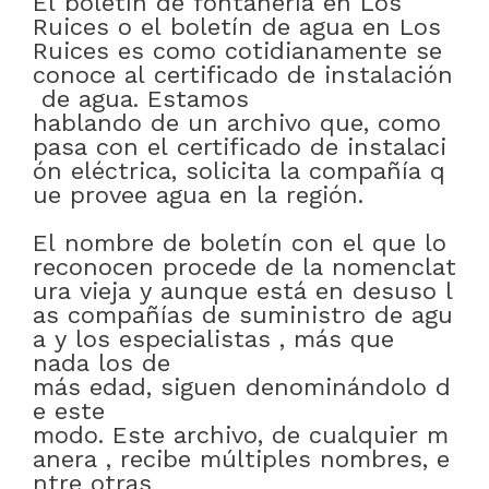
El
boletín
de
fontanería
en
Los
Ruices
o
el
boletín
de
agua
en
Los
Ruices
es
como
cotidianamente
se
conoce
al
certificado
de
instalación
de
agua
.
Estamos
hablando
de
un
archivo
que
,
como
pasa
con
el
certificado
de
instalaci
ón
eléctrica
,
solicita
la
compañía
q
ue
provee
agua
en
la
región
.
El
nombre
de
boletín
con
el
que
lo
reconocen
procede
de
la
nomenclat
ura
vieja
y
aunque
está
en
desuso
l
as
compañías
de
suministro
de
agu
a
y
los
especialistas
,
más que
nada
los
de
más
edad
,
siguen
denominándolo
d
e este
modo
.
Este
archivo
,
de
cualquier
m
anera
,
recibe
múltiples
nombres
,
e
ntre otras