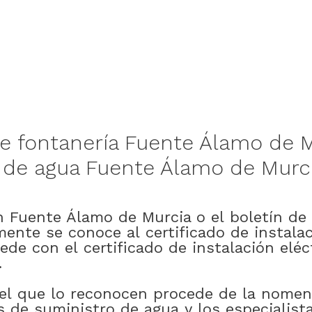
e
fontanería
Fuente Álamo de M
de
agua
Fuente Álamo de Murci
n
Fuente Álamo de Murcia
o
el
boletín
de
mente
se
conoce
al
certificado
de
instala
ede
con
el
certificado
de
instalación
eléc
.
el
que
lo
reconocen
procede
de
la
nomen
s
de
suministro
de
agua
y
los
especialist