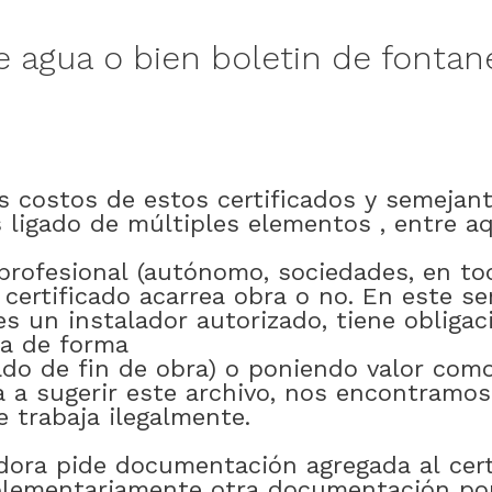
e
agua
o bien
boletin
de
fontan
s
costos
de
estos
certificados
y
semejan
s
ligado
de
múltiples
elementos
,
entre
aq
profesional
(autónomo
,
sociedades
,
en to
certificado
acarrea
obra
o
no
.
En
este
se
es
un
instalador
autorizado
,
tiene
obligac
a
de forma
ado
de
fin
de
obra)
o
poniendo
valor
com
a
a
sugerir
este
archivo
,
nos encontramos
e
trabaja
ilegalmente
.
dora
pide
documentación
agregada
al
cer
lementariamente
otra
documentación
po