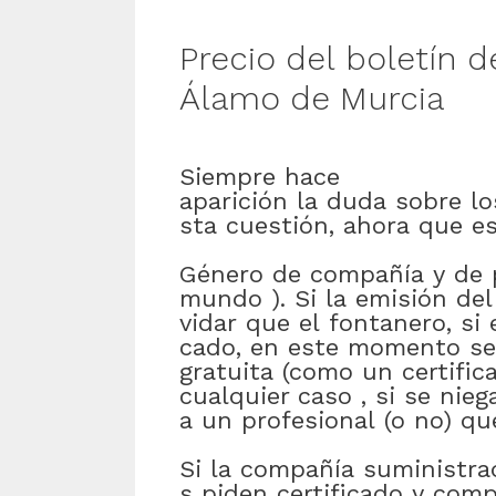
Precio
del
boletín
d
Álamo de Murcia
Siempre
hace
aparición
la
duda
sobre
lo
sta
cuestión
,
ahora
que
e
Género
de
compañía
y
de
mundo
)
.
Si
la
emisión
del
vidar
que
el
fontanero
,
si
cado
,
en este momento
se
gratuita
(como
un
certific
cualquier caso
,
si
se
nieg
a
un
profesional
(
o
no)
qu
Si
la
compañía
suministra
s
piden
certificado
y
comp