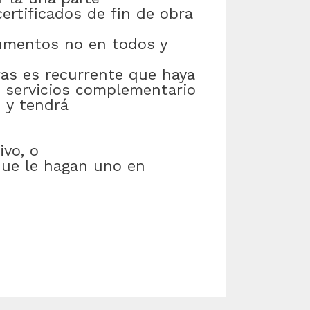
certificados
de
fin
de
obra
umentos
no
en
todos y
ras
es
recurrente
que
haya
servicios
complementario
e
y
tendrá
ivo
,
o
que
le
hagan
uno
en