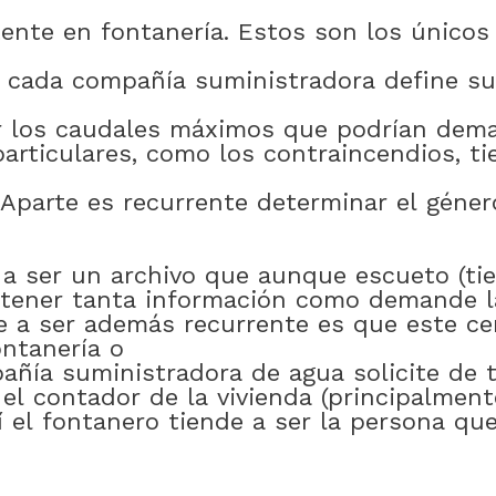
ente
en
fontanería
.
Estos
son
los
únicos
cada
compañía
suministradora
define
su
r
los
caudales
máximos
que
podrían
dema
particulares
,
como
los
contraincendios
,
ti
Aparte
es
recurrente
determinar
el
géner
a
ser
un
archivo
que
aunque
escueto
(ti
tener
tanta
información
como
demande
e
a
ser
además
recurrente
es
que
este
ce
ontanería
o
añía
suministradora
de
agua
solicite
de
el
contador
de
la
vivienda
(
principalment
í
el
fontanero
tiende
a
ser
la
persona
qu