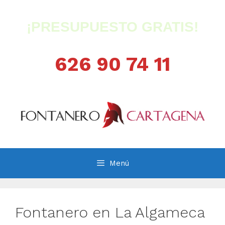
Saltar
al
¡PRESUPUESTO GRATIS!
contenido
626 90 74 11
Menú
Fontanero en La Algameca