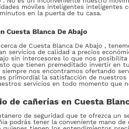
o . No es un inconveniente nuestro movim
dades móviles inteligentes inteligentes
minutos en la puerta de tu casa.
en Cuesta Blanca De Abajo
 cerca de Cuesta Blanca De Abajo , tenem
an servicios de calidad a precios económ
jo sin intercesores lo que nos posibilita
to que tienen premeditado invertir en tu 
s siempre nos encontramos ofertando serv
es primordial la satisfacción de nuestros
uestros servicios en todo momento que n
o de cañerías en Cuesta Blan
ntanero de seguridad que te ofrezca un se
ía podrás tener la conveniente mano de o
 quienes tienen los entendimientos prec