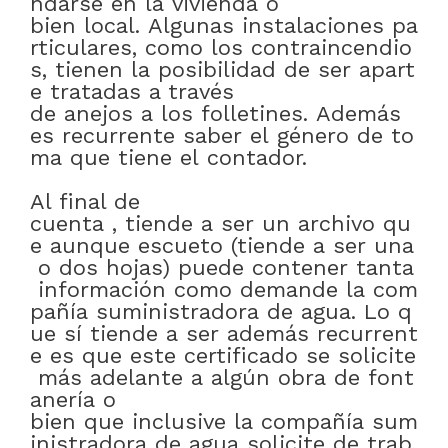
ndarse
en
la
vivienda
o
bien
local
.
Algunas
instalaciones
pa
rticulares
,
como
los
contraincendio
s
,
tienen
la
posibilidad
de
ser
apart
e
tratadas
a través
de
anejos
a
los
folletines
.
Además
es
recurrente
saber
el
género
de
to
ma
que
tiene
el
contador
.
Al final de
cuenta
,
tiende
a
ser
un
archivo
qu
e
aunque
escueto
(tiende
a
ser
una
o
dos
hojas)
puede
contener
tanta
información
como
demande
la
com
pañía
suministradora
de
agua
.
Lo
q
ue
sí
tiende
a
ser
además
recurrent
e
es
que
este
certificado
se
solicite
más
adelante
a
algún
obra
de
font
anería
o
bien
que
inclusive
la
compañía
sum
inistradora
de
agua
solicite
de
trab