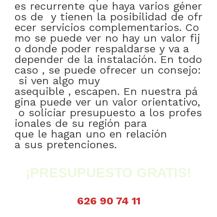
es
recurrente
que
haya
varios
géner
os
de
y
tienen
la
posibilidad
de
ofr
ecer
servicios
complementarios
.
Co
mo
se
puede
ver
no
hay
un
valor
fij
o
donde
poder
respaldarse
y
va a
depender
de
la
instalación
.
En todo
caso
,
se
puede
ofrecer
un
consejo:
si
ven
algo
muy
asequible
,
escapen
.
En
nuestra
pá
gina
puede
ver
un
valor
orientativo
,
o
soliciar
presupuesto
a
los
profes
ionales
de
su
región
para
que
le
hagan
uno
en relación
a
sus
pretenciones
.
¡PRESUPUESTO GRATIS!
626 90 74 11