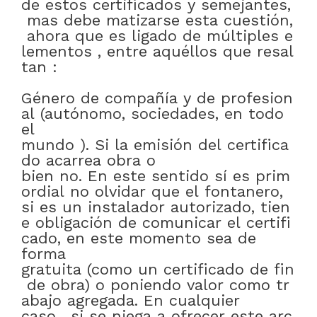
de
estos
certificados
y
semejantes
,
mas
debe
matizarse
esta
cuestión
,
ahora
que
es
ligado
de
múltiples
e
lementos
,
entre
aquéllos
que
resal
tan
:
Género
de
compañía
y
de
profesion
al
(autónomo
,
sociedades
,
en todo
el
mundo
)
.
Si
la
emisión
del
certifica
do
acarrea
obra
o
bien
no
.
En
este
sentido
sí
es
prim
ordial
no
olvidar
que
el
fontanero
,
si
es
un
instalador
autorizado
,
tien
e
obligación
de
comunicar
el
certifi
cado
,
en este momento
sea
de
forma
gratuita
(como
un
certificado
de
fin
de
obra)
o
poniendo
valor
como
tr
abajo
agregada
.
En cualquier
caso
,
si
se
niega
a
ofrecer
este
arc